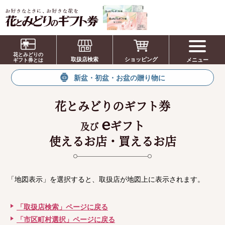
お祝い、お盆、新盆、お彼岸、喪中、お供
え、見舞い、返事、供花、線香贈答におすす
花とみどりの
取扱店検索
ショッピング
メニュー
めのギフト
ギフト券とは
新盆・初盆・お盆の贈り物に
花とみどりのギフト券
e
ギフト
及び
使えるお店・買えるお店
「地図表示」を選択すると、取扱店が地図上に表示されます。
「取扱店検索」ページに戻る
「市区町村選択」ページに戻る