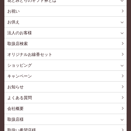
花とみどりのギフト券とは
花とみどりのギフト券とはTOP
ご利用約款
お祝い
お供え
喪中見舞いを贈る
仏事での使用事例
仏事豆知識
お客様の声
お盆に贈る
お彼岸に贈る
母の日に贈る
父の日に贈る
法人のお客様
花とみどりのギフト券とは
法人様メリット
お祝い事
仏事など
販促PRなど
花とみどりのギフト券の買えるチケットショップ
お問い合わせ
取扱店検索
オリジナルお線香セット
ショッピング
ショッピングTOP
買い物カゴ
利用案内
特定商取引法
プライバシーポリシー
よくある質問
お問い合わせ
新規会員登録
会員専用ページ
キャンペーン
お知らせ
よくある質問
会社概要
取扱店様
取扱店様
お問い合わせ
取扱い希望店様