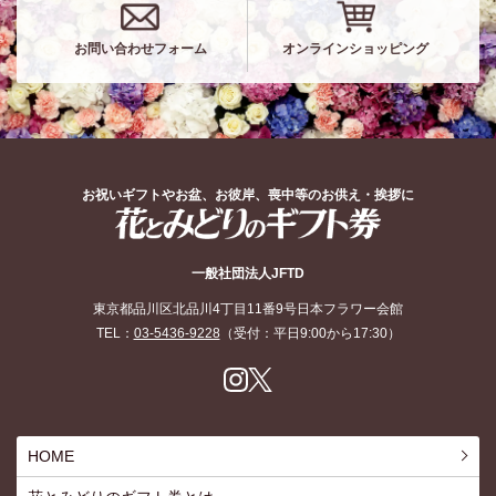
お問い合わせフォーム
オンラインショッピング
お祝いギフトやお盆、お彼岸、喪中等のお供え・挨拶に
花とみどりのギフト券
一般社団法人JFTD
東京都品川区北品川4丁目11番9号日本フラワー会館
TEL：
03-5436-9228
（受付：平日9:00から17:30）
Inst
X
agr
am
HOME