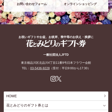
お問い合わせフォーム
オンラインショッピング
お祝いギフトやお盆、お彼岸、喪中等のお供え・挨拶に
花とみどりのギフト券
一般社団法人JFTD
東京都品川区北品川4丁目11番9号日本フラワー会館
TEL：
03-5436-9228
（受付：平日9:00から17:30）
Inst
X
agr
am
HOME
花とみどりのギフト券とは
花とみどりのギフト券とはTOP
ご利用約款