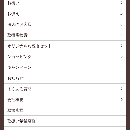
お祝い
お供え
喪中見舞いを贈る
仏事での使用事例
仏事豆知識
お客様の声
お盆に贈る
お彼岸に贈る
母の日に贈る
父の日に贈る
法人のお客様
花とみどりのギフト券とは
法人様メリット
お祝い事
仏事など
販促PRなど
花とみどりのギフト券の買えるチケットショップ
お問い合わせ
取扱店検索
オリジナルお線香セット
ショッピング
ショッピングTOP
買い物カゴ
利用案内
特定商取引法
プライバシーポリシー
よくある質問
お問い合わせ
新規会員登録
会員専用ページ
キャンペーン
お知らせ
よくある質問
会社概要
取扱店様
取扱店様
お問い合わせ
取扱い希望店様