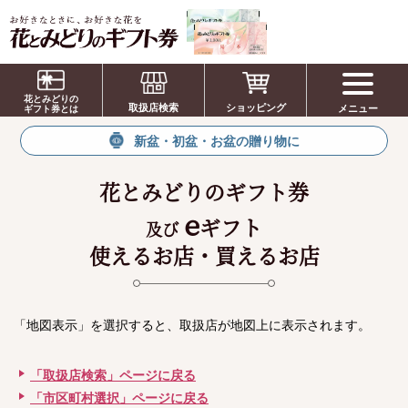
お祝い、お盆、新盆、お彼岸、喪中、お供
え、見舞い、返事、供花、線香贈答におすす
花とみどりの
取扱店検索
ショッピング
メニュー
めのギフト
ギフト券とは
新盆・初盆・お盆の贈り物に
花とみどりのギフト券
e
ギフト
及び
使えるお店・買えるお店
「地図表示」を選択すると、取扱店が地図上に表示されます。
「取扱店検索」ページに戻る
「市区町村選択」ページに戻る