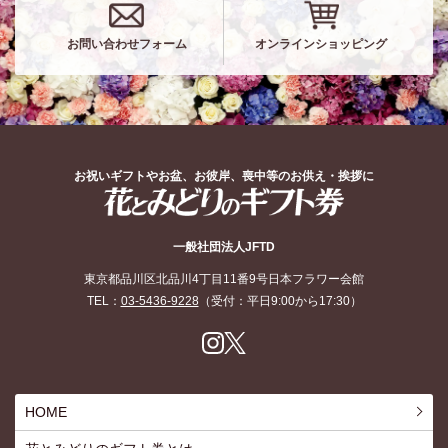
お問い合わせフォーム
オンラインショッピング
お祝いギフトやお盆、お彼岸、喪中等のお供え・挨拶に
花とみどりのギフト券
一般社団法人JFTD
東京都品川区北品川4丁目11番9号日本フラワー会館
TEL：
03-5436-9228
（受付：平日9:00から17:30）
Inst
X
agr
am
HOME