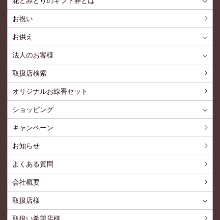
花とみどりのギフト券とは
花とみどりのギフト券とはTOP
ご利用約款
お祝い
お供え
喪中見舞いを贈る
仏事での使用事例
仏事豆知識
お客様の声
お盆に贈る
お彼岸に贈る
母の日に贈る
父の日に贈る
法人のお客様
花とみどりのギフト券とは
法人様メリット
お祝い事
仏事など
販促PRなど
花とみどりのギフト券の買えるチケットショップ
お問い合わせ
取扱店検索
オリジナルお線香セット
ショッピング
ショッピングTOP
買い物カゴ
利用案内
特定商取引法
プライバシーポリシー
よくある質問
お問い合わせ
新規会員登録
会員専用ページ
キャンペーン
お知らせ
よくある質問
会社概要
取扱店様
取扱店様
お問い合わせ
取扱い希望店様