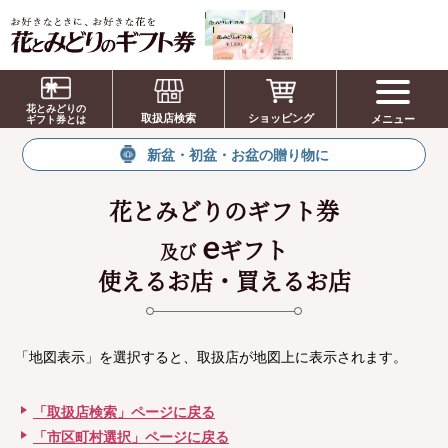
お祝い、お盆、新盆、お彼岸、喪中、お供
え、見舞い、返事、供花、線香贈答におすす
花とみどりの
取扱店検索
ショッピング
メニュー
めのギフト
ギフト券とは
新盆・初盆・お盆の贈り物に
花とみどりのギフト券
e
ギフト
及び
使えるお店・買えるお店
「地図表示」を選択すると、取扱店が地図上に表示されます。
「取扱店検索」ページに戻る
「市区町村選択」ページに戻る