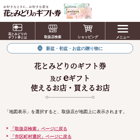
お祝い、お盆、新盆、お彼岸、喪中、お供
え、見舞い、返事、供花、線香贈答におすす
花とみどりの
取扱店検索
ショッピング
メニュー
めのギフト
ギフト券とは
新盆・初盆・お盆の贈り物に
花とみどりのギフト券
e
ギフト
及び
使えるお店・買えるお店
「地図表示」を選択すると、取扱店が地図上に表示されます。
「取扱店検索」ページに戻る
「市区町村選択」ページに戻る