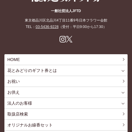
花とみどりのギフト券
一般社団法人JFTD
東京都品川区北品川4丁目11番9号日本フラワー会館
TEL：
03-5436-9228
（受付：平日9:00から17:30）
Inst
X
agr
am
HOME
花とみどりのギフト券とは
花とみどりのギフト券とはTOP
ご利用約款
お祝い
お供え
喪中見舞いを贈る
仏事での使用事例
仏事豆知識
お客様の声
お盆に贈る
お彼岸に贈る
母の日に贈る
父の日に贈る
法人のお客様
花とみどりのギフト券とは
法人様メリット
お祝い事
仏事など
販促PRなど
花とみどりのギフト券の買えるチケットショップ
お問い合わせ
取扱店検索
オリジナルお線香セット