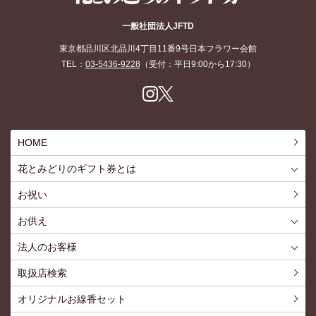
花とみどりのギフト券
一般社団法人JFTD
東京都品川区北品川4丁目11番9号日本フラワー会館
TEL：
03-5436-9228
（受付：平日9:00から17:30）
Inst
X
agr
am
HOME
花とみどりのギフト券とは
花とみどりのギフト券とはTOP
ご利用約款
お祝い
お供え
喪中見舞いを贈る
仏事での使用事例
仏事豆知識
お客様の声
お盆に贈る
お彼岸に贈る
母の日に贈る
父の日に贈る
法人のお客様
花とみどりのギフト券とは
法人様メリット
お祝い事
仏事など
販促PRなど
花とみどりのギフト券の買えるチケットショップ
お問い合わせ
取扱店検索
オリジナルお線香セット