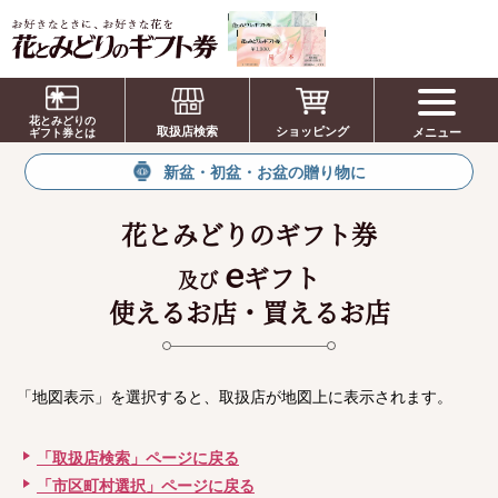
お祝い、お盆、新盆、お彼岸、喪中、お供
え、見舞い、返事、供花、線香贈答におすす
花とみどりの
取扱店検索
ショッピング
メニュー
めのギフト
ギフト券とは
新盆・初盆・お盆の贈り物に
花とみどりのギフト券
e
ギフト
及び
使えるお店・買えるお店
「地図表示」を選択すると、取扱店が地図上に表示されます。
「取扱店検索」ページに戻る
「市区町村選択」ページに戻る