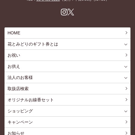
Inst
X
agr
am
HOME
花とみどりのギフト券とは
花とみどりのギフト券とはTOP
ご利用約款
お祝い
お供え
喪中見舞いを贈る
仏事での使用事例
仏事豆知識
お客様の声
お盆に贈る
お彼岸に贈る
母の日に贈る
父の日に贈る
法人のお客様
花とみどりのギフト券とは
法人様メリット
お祝い事
仏事など
販促PRなど
花とみどりのギフト券の買えるチケットショップ
お問い合わせ
取扱店検索
オリジナルお線香セット
ショッピング
ショッピングTOP
買い物カゴ
利用案内
特定商取引法
プライバシーポリシー
よくある質問
お問い合わせ
新規会員登録
会員専用ページ
キャンペーン
お知らせ