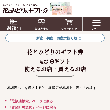
お祝い、お盆、新盆、お彼岸、喪中、お供
え、見舞い、返事、供花、線香贈答におすす
花とみどりの
取扱店検索
ショッピング
メニュー
めのギフト
ギフト券とは
新盆・初盆・お盆の贈り物に
花とみどりのギフト券
e
ギフト
及び
使えるお店・買えるお店
「地図表示」を選択すると、取扱店が地図上に表示されます。
「取扱店検索」ページに戻る
「市区町村選択」ページに戻る