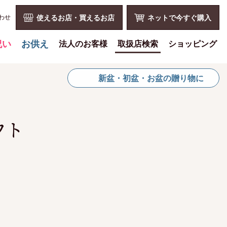
わせ
使えるお店・買えるお店
ネットで今すぐ購入
祝い
お供え
法人のお客様
取扱店検索
ショッピング
喪中見舞いを贈る
花とみどりのギフト券とは
ショッピングTOP
新盆・初盆・お盆の贈り物に
仏事での使用事例
法人様メリット
買い物カゴ
仏事豆知識
お祝い事
利用案内
お客様の声
仏事など
特定商取引法
フト
お盆に贈る
販促PRなど
プライバシーポリシー
お彼岸に贈る
花とみどりのギフト券の買える
よくある質問
チケットショップ
母の日に贈る
お問い合わせ
お問い合わせ
父の日に贈る
新規会員登録
会員専用ページ