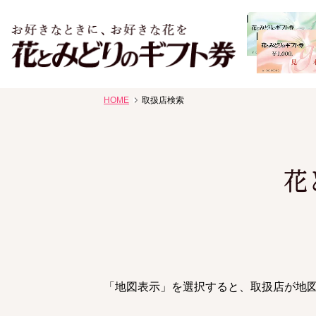
お祝い、お盆、新盆、お彼岸、喪中、お供え、見舞い、返事
HOME
取扱店検索
花、線香贈答におすすめのギフト
花
「地図表示」を選択すると、取扱店が地