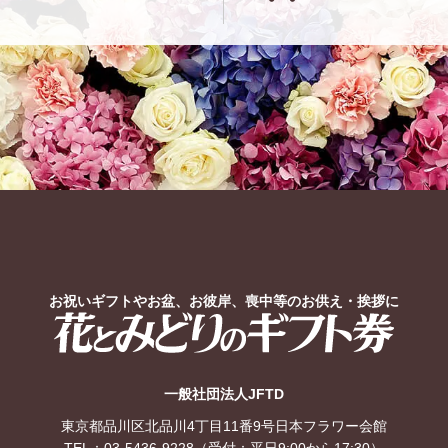
お祝いギフトやお盆、お彼岸、喪中等のお供え・挨拶に
花とみどりのギフト券
一般社団法人JFTD
東京都品川区北品川4丁目11番9号日本フラワー会館