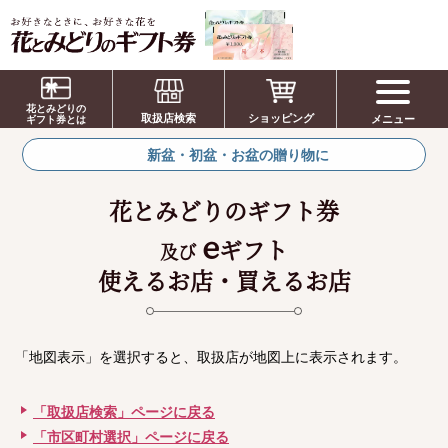
お祝い、お盆、新盆、お彼岸、喪中、お供
え、見舞い、返事、供花、線香贈答におすす
花とみどりの
取扱店検索
ショッピング
メニュー
めのギフト
ギフト券とは
新盆・初盆・お盆の贈り物に
花とみどりのギフト券
e
ギフト
及び
使えるお店・買えるお店
「地図表示」を選択すると、取扱店が地図上に表示されます。
「取扱店検索」ページに戻る
「市区町村選択」ページに戻る