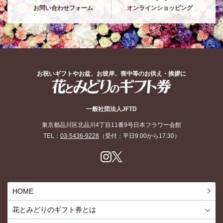
お問い合わせフォーム
オンラインショッピング
お祝いギフトやお盆、お彼岸、喪中等のお供え・挨拶に
花とみどりのギフト券
一般社団法人JFTD
東京都品川区北品川4丁目11番9号日本フラワー会館
TEL：
03-5436-9228
（受付：平日9:00から17:30）
Inst
X
agr
am
HOME
花とみどりのギフト券とは
花とみどりのギフト券とはTOP
ご利用約款