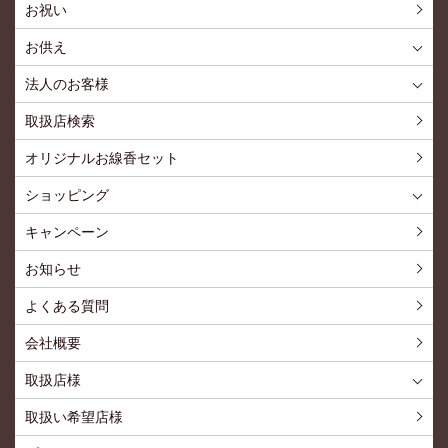
お祝い
お供え
喪中見舞いを贈る
仏事での使用事例
仏事豆知識
お客様の声
お盆に贈る
お彼岸に贈る
母の日に贈る
父の日に贈る
法人のお客様
花とみどりのギフト券とは
法人様メリット
お祝い事
仏事など
販促PRなど
花とみどりのギフト券の買えるチケットショップ
お問い合わせ
取扱店検索
オリジナルお線香セット
ショッピング
ショッピングTOP
買い物カゴ
利用案内
特定商取引法
プライバシーポリシー
よくある質問
お問い合わせ
新規会員登録
会員専用ページ
キャンペーン
お知らせ
よくある質問
会社概要
取扱店様
取扱店様
お問い合わせ
取扱い希望店様