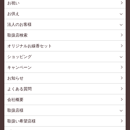
お祝い
お供え
喪中見舞いを贈る
仏事での使用事例
仏事豆知識
お客様の声
お盆に贈る
お彼岸に贈る
母の日に贈る
父の日に贈る
法人のお客様
花とみどりのギフト券とは
法人様メリット
お祝い事
仏事など
販促PRなど
花とみどりのギフト券の買えるチケットショップ
お問い合わせ
取扱店検索
オリジナルお線香セット
ショッピング
ショッピングTOP
買い物カゴ
利用案内
特定商取引法
プライバシーポリシー
よくある質問
お問い合わせ
新規会員登録
会員専用ページ
キャンペーン
お知らせ
よくある質問
会社概要
取扱店様
取扱店様
お問い合わせ
取扱い希望店様