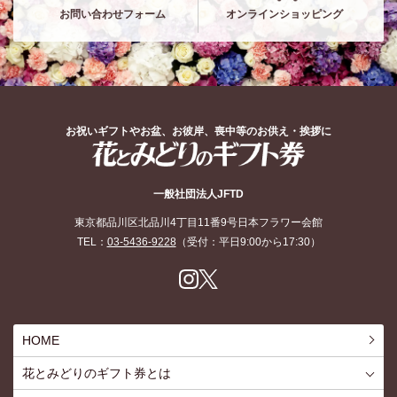
お問い合わせフォーム
オンラインショッピング
お祝いギフトやお盆、お彼岸、喪中等のお供え・挨拶に
花とみどりのギフト券
一般社団法人JFTD
東京都品川区北品川4丁目11番9号日本フラワー会館
TEL：
03-5436-9228
（受付：平日9:00から17:30）
Inst
X
agr
am
HOME
花とみどりのギフト券とは
花とみどりのギフト券とはTOP
ご利用約款