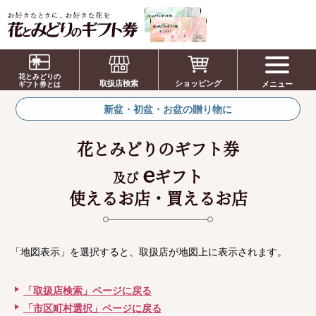
お祝い、お盆、新盆、お彼岸、喪中、お供
え、見舞い、返事、供花、線香贈答におすす
花とみどりの
取扱店検索
ショッピング
メニュー
めのギフト
ギフト券とは
新盆・初盆・お盆の贈り物に
花とみどりのギフト券
e
ギフト
及び
使えるお店・買えるお店
「地図表示」を選択すると、取扱店が地図上に表示されます。
「取扱店検索」ページに戻る
「市区町村選択」ページに戻る