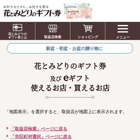
お祝い、お盆、新盆、お彼岸、喪中、お供
え、見舞い、返事、供花、線香贈答におすす
花とみどりの
取扱店検索
ショッピング
メニュー
めのギフト
ギフト券とは
新盆・初盆・お盆の贈り物に
花とみどりのギフト券
e
ギフト
及び
使えるお店・買えるお店
「地図表示」を選択すると、取扱店が地図上に表示されます。
「取扱店検索」ページに戻る
「市区町村選択」ページに戻る