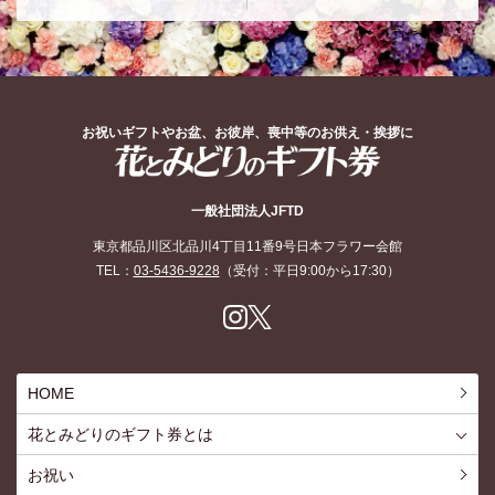
お祝いギフトやお盆、お彼岸、喪中等のお供え・挨拶に
花とみどりのギフト券
一般社団法人JFTD
東京都品川区北品川4丁目11番9号日本フラワー会館
TEL：
03-5436-9228
（受付：平日9:00から17:30）
Inst
X
agr
am
HOME
花とみどりのギフト券とは
花とみどりのギフト券とはTOP
ご利用約款
お祝い