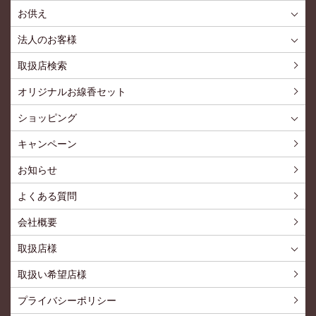
お供え
喪中見舞いを贈る
仏事での使用事例
仏事豆知識
お客様の声
お盆に贈る
お彼岸に贈る
母の日に贈る
父の日に贈る
法人のお客様
花とみどりのギフト券とは
法人様メリット
お祝い事
仏事など
販促PRなど
花とみどりのギフト券の買えるチケットショップ
お問い合わせ
取扱店検索
オリジナルお線香セット
ショッピング
ショッピングTOP
買い物カゴ
利用案内
特定商取引法
プライバシーポリシー
よくある質問
お問い合わせ
新規会員登録
会員専用ページ
キャンペーン
お知らせ
よくある質問
会社概要
取扱店様
取扱店様
お問い合わせ
取扱い希望店様
プライバシーポリシー