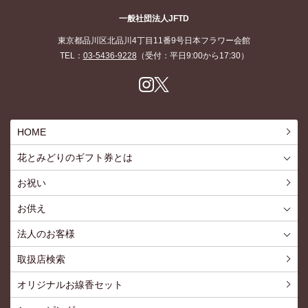
花とみどりのギフト券
一般社団法人JFTD
東京都品川区北品川4丁目11番9号日本フラワー会館
TEL：
03-5436-9228
（受付：平日9:00から17:30）
Inst
X
agr
am
HOME
花とみどりのギフト券とは
花とみどりのギフト券とはTOP
ご利用約款
お祝い
お供え
喪中見舞いを贈る
仏事での使用事例
仏事豆知識
お客様の声
お盆に贈る
お彼岸に贈る
母の日に贈る
父の日に贈る
法人のお客様
花とみどりのギフト券とは
法人様メリット
お祝い事
仏事など
販促PRなど
花とみどりのギフト券の買えるチケットショップ
お問い合わせ
取扱店検索
オリジナルお線香セット