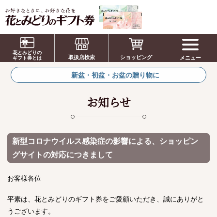
お祝い、お盆、新盆、お彼岸、喪中、お供
え、見舞い、返事、供花、線香贈答におすす
花とみどりの
取扱店検索
ショッピング
メニュー
めのギフト
ギフト券とは
新盆・初盆・お盆の贈り物に
お知らせ
新型コロナウイルス感染症の影響による、ショッピン
グサイトの対応につきまして
お客様各位
平素は、花とみどりのギフト券をご愛顧いただき、誠にありがと
うございます。