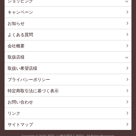
ショッピング
ショッピングTOP
買い物カゴ
利用案内
特定商取引法
プライバシーポリシー
よくある質問
お問い合わせ
新規会員登録
会員専用ページ
キャンペーン
お知らせ
よくある質問
会社概要
取扱店様
取扱店様
お問い合わせ
取扱い希望店様
プライバシーポリシー
特定商取引法に基づく表示
お問い合わせ
リンク
サイトマップ
Copyright ©
2026
JFTD（一般社団法人JFTD） All Rights Reserved.