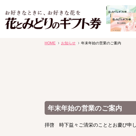
お祝い、お盆、新盆、お彼岸、喪中、お供え、見舞い、返事
HOME
お知らせ
年末年始の営業のご案内
花、線香贈答におすすめのギフト
年末年始の営業のご案内
拝啓 時下益々ご清栄のこととお慶び申