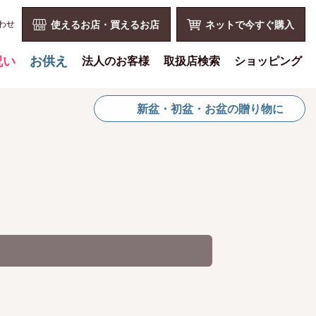
わせ
使えるお店・買えるお店
ネットで今すぐ購入
祝い
お供え
法人のお客様
取扱店検索
ショッピング
喪中見舞いを贈る
花とみどりのギフト券とは
ショッピングTOP
新盆・初盆・お盆の贈り物に
仏事での使用事例
法人様メリット
買い物カゴ
仏事豆知識
お祝い事
利用案内
お客様の声
仏事など
特定商取引法
お盆に贈る
販促PRなど
プライバシーポリシー
お彼岸に贈る
花とみどりのギフト券の買える
よくある質問
チケットショップ
母の日に贈る
お問い合わせ
お問い合わせ
父の日に贈る
新規会員登録
会員専用ページ