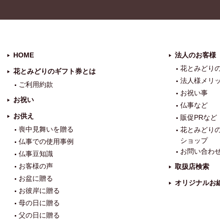
HOME
法人のお客様
花とみどり
花とみどりのギフト券とは
法人様メリ
ご利用約款
お祝い事
お祝い
仏事など
お供え
販促PRなど
喪中見舞いを贈る
花とみどり
ショップ
仏事での使用事例
お問い合わ
仏事豆知識
お客様の声
取扱店検索
お盆に贈る
オリジナルお
お彼岸に贈る
母の日に贈る
父の日に贈る