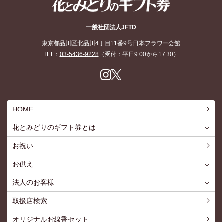
花とみどりのギフト券
一般社団法人JFTD
東京都品川区北品川4丁目11番9号日本フラワー会館
TEL：
03-5436-9228
（受付：平日9:00から17:30）
Inst
X
agr
am
HOME
花とみどりのギフト券とは
花とみどりのギフト券とはTOP
ご利用約款
お祝い
お供え
喪中見舞いを贈る
仏事での使用事例
仏事豆知識
お客様の声
お盆に贈る
お彼岸に贈る
母の日に贈る
父の日に贈る
法人のお客様
花とみどりのギフト券とは
法人様メリット
お祝い事
仏事など
販促PRなど
花とみどりのギフト券の買えるチケットショップ
お問い合わせ
取扱店検索
オリジナルお線香セット