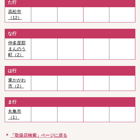
た行
高松市
（12）
な行
仲多度郡
まんのう
町（2）
は行
東かがわ
市（2）
ま行
丸亀市
（1）
「取扱店検索」ページに戻る