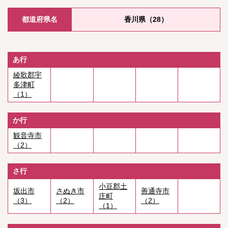
都道府県名
香川県（28）
あ行
綾歌郡宇
多津町
（1）
か行
観音寺市
（2）
さ行
小豆郡土
坂出市
さぬき市
善通寺市
庄町
（3）
（2）
（2）
（1）