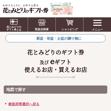
お祝い、お盆、新盆、お彼岸、喪中、お供
え、見舞い、返事、供花、線香贈答におすす
花とみどりの
取扱店検索
ショッピング
メニュー
めのギフト
ギフト券とは
新盆・初盆・お盆の贈り物に
花とみどりのギフト券
e
ギフト
及び
使えるお店・買えるお店
地図で探す
都道府県選択へ戻る