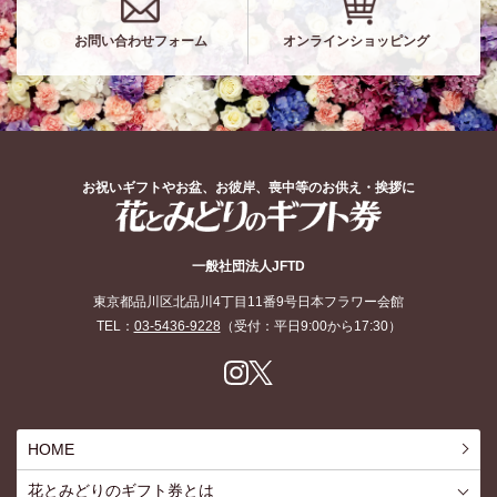
お問い合わせフォーム
オンラインショッピング
お祝いギフトやお盆、お彼岸、喪中等のお供え・挨拶に
花とみどりのギフト券
一般社団法人JFTD
東京都品川区北品川4丁目11番9号日本フラワー会館
TEL：
03-5436-9228
（受付：平日9:00から17:30）
Inst
X
agr
am
HOME
花とみどりのギフト券とは