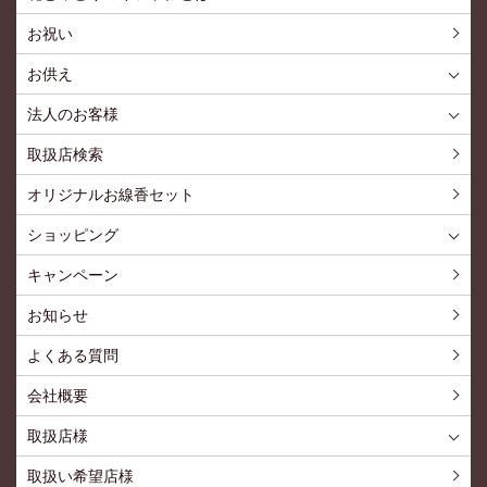
花とみどりのギフト券とはTOP
ご利用約款
お祝い
お供え
喪中見舞いを贈る
仏事での使用事例
仏事豆知識
お客様の声
お盆に贈る
お彼岸に贈る
母の日に贈る
父の日に贈る
法人のお客様
花とみどりのギフト券とは
法人様メリット
お祝い事
仏事など
販促PRなど
花とみどりのギフト券の買えるチケットショップ
お問い合わせ
取扱店検索
オリジナルお線香セット
ショッピング
ショッピングTOP
買い物カゴ
利用案内
特定商取引法
プライバシーポリシー
よくある質問
お問い合わせ
新規会員登録
会員専用ページ
キャンペーン
お知らせ
よくある質問
会社概要
取扱店様
取扱店様
お問い合わせ
取扱い希望店様