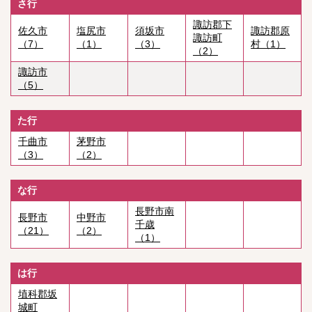
さ行
諏訪郡下
佐久市
塩尻市
須坂市
諏訪郡原
諏訪町
（7）
（1）
（3）
村（1）
（2）
諏訪市
（5）
た行
千曲市
茅野市
（3）
（2）
な行
長野市南
長野市
中野市
千歳
（21）
（2）
（1）
は行
埴科郡坂
城町