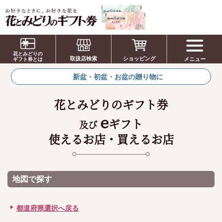
お祝い、お盆、新盆、お彼岸、喪中、お供
え、見舞い、返事、供花、線香贈答におすす
花とみどりの
取扱店検索
ショッピング
メニュー
めのギフト
ギフト券とは
新盆・初盆・お盆の贈り物に
花とみどりのギフト券
e
ギフト
及び
使えるお店・買えるお店
地図で探す
都道府県選択へ戻る