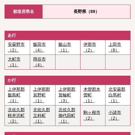
都道府県名
長野県（89）
あ行
安曇野市
飯田市
飯山市
伊那市
上田市
（2）
（4）
（1）
（2）
（8）
大町市
岡谷市
（1）
（4）
か行
上伊那郡
上伊那郡
上伊那郡
木曽郡木
北安曇郡
飯島町
辰野町
箕輪町
曽町
白馬村
（1）
（1）
（3）
（1）
（1）
北佐久郡
北佐久郡
北佐久郡
駒ヶ根市
小諸市
軽井沢町
立科町
御代田町
（2）
（2）
（2）
（1）
（1）