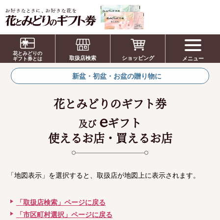
お祝い、お盆、新盆、お彼岸、喪中、お供
え、見舞い、返事、供花、線香贈答におすす
花とみどりの
取扱店検索
ショッピング
メニュー
めのギフト
ギフト券とは
新盆・初盆・お盆の贈り物に
花とみどりのギフト券
e
ギフト
及び
使えるお店・買えるお店
「地図表示」を選択すると、取扱店が地図上に表示されます。
「取扱店検索」ページに戻る
「市区町村選択」ページに戻る