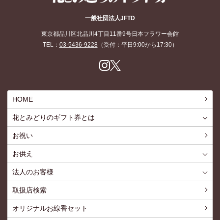
花とみどりのギフト券
一般社団法人JFTD
東京都品川区北品川4丁目11番9号日本フラワー会館
TEL：
03-5436-9228
（受付：平日9:00から17:30）
Inst
X
agr
am
HOME
花とみどりのギフト券とは
花とみどりのギフト券とはTOP
ご利用約款
お祝い
お供え
喪中見舞いを贈る
仏事での使用事例
仏事豆知識
お客様の声
お盆に贈る
お彼岸に贈る
母の日に贈る
父の日に贈る
法人のお客様
花とみどりのギフト券とは
法人様メリット
お祝い事
仏事など
販促PRなど
花とみどりのギフト券の買えるチケットショップ
お問い合わせ
取扱店検索
オリジナルお線香セット