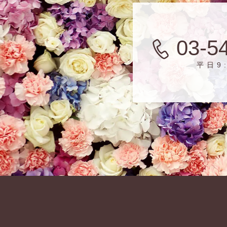
03-5
平日9: