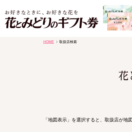
お祝い、お盆、新盆、お彼岸、喪中、お供え、見舞い、返事
HOME
取扱店検索
花、線香贈答におすすめのギフト
花
「地図表示」を選択すると、取扱店が地