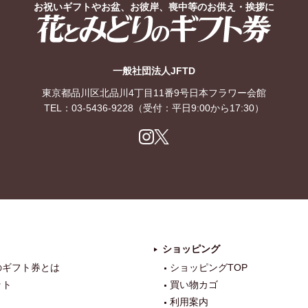
お祝いギフトやお盆、お彼岸、喪中等のお供え・挨拶に
花とみどりのギフト券
一般社団法人JFTD
東京都品川区北品川4丁目11番9号日本フラワー会館
TEL：
03-5436-9228
（受付：平日9:00から17:30）
Ins
X
tag
ra
m
ショッピング
のギフト券とは
ショッピングTOP
ット
買い物カゴ
利用案内