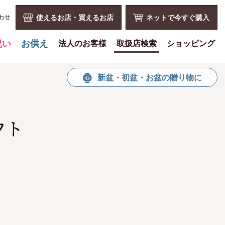
わせ
使えるお店・買えるお店
ネットで今すぐ購入
祝い
お供え
法人のお客様
取扱店検索
ショッピング
喪中見舞いを贈る
花とみどりのギフト券とは
ショッピングTOP
新盆・初盆・お盆の贈り物に
仏事での使用事例
法人様メリット
買い物カゴ
仏事豆知識
お祝い事
利用案内
お客様の声
仏事など
特定商取引法
フト
お盆に贈る
販促PRなど
プライバシーポリシー
お彼岸に贈る
花とみどりのギフト券の買える
よくある質問
チケットショップ
母の日に贈る
お問い合わせ
お問い合わせ
父の日に贈る
新規会員登録
会員専用ページ