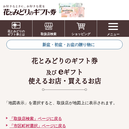
お祝い、お盆、新盆、お彼岸、喪中、お供
え、見舞い、返事、供花、線香贈答におすす
花とみどりの
取扱店検索
ショッピング
メニュー
めのギフト
ギフト券とは
新盆・初盆・お盆の贈り物に
花とみどりのギフト券
e
ギフト
及び
使えるお店・買えるお店
「地図表示」を選択すると、取扱店が地図上に表示されます。
「取扱店検索」ページに戻る
「市区町村選択」ページに戻る