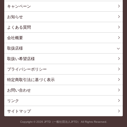
ショッピングTOP
買い物カゴ
利用案内
特定商取引法
プライバシーポリシー
よくある質問
お問い合わせ
新規会員登録
会員専用ページ
キャンペーン
お知らせ
よくある質問
会社概要
取扱店様
取扱店様
お問い合わせ
取扱い希望店様
プライバシーポリシー
特定商取引法に基づく表示
お問い合わせ
リンク
サイトマップ
Copyright ©
2026
JFTD（一般社団法人JFTD） All Rights Reserved.