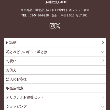
一般社団法人JFTD
東京都品川区北品川4丁目11番9号日本フラワー会館
TEL：
03-5436-9228
（受付：平日9:00から17:30）
Inst
X
agr
am
HOME
花とみどりのギフト券とは
花とみどりのギフト券とはTOP
ご利用約款
お祝い
お供え
喪中見舞いを贈る
仏事での使用事例
仏事豆知識
お客様の声
お盆に贈る
お彼岸に贈る
母の日に贈る
父の日に贈る
法人のお客様
花とみどりのギフト券とは
法人様メリット
お祝い事
仏事など
販促PRなど
花とみどりのギフト券の買えるチケットショップ
お問い合わせ
取扱店検索
オリジナルお線香セット
ショッピング