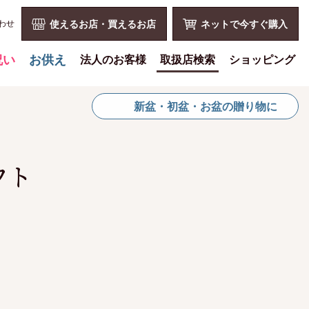
わせ
使えるお店・買えるお店
ネットで今すぐ購入
祝い
お供え
法人のお客様
取扱店検索
ショッピング
喪中見舞いを贈る
花とみどりのギフト券とは
ショッピングTOP
新盆・初盆・お盆の贈り物に
仏事での使用事例
法人様メリット
買い物カゴ
仏事豆知識
お祝い事
利用案内
お客様の声
仏事など
特定商取引法
フト
お盆に贈る
販促PRなど
プライバシーポリシー
お彼岸に贈る
花とみどりのギフト券の買える
よくある質問
チケットショップ
母の日に贈る
お問い合わせ
お問い合わせ
父の日に贈る
新規会員登録
会員専用ページ