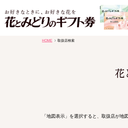
お祝い、お盆、新盆、お彼岸、喪中、お供え、見舞い、返事
HOME
取扱店検索
花、線香贈答におすすめのギフト
花
「地図表示」を選択すると、取扱店が地