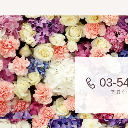
03-5
平日9: