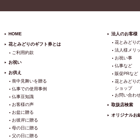
HOME
法人のお客様
花とみどり
花とみどりのギフト券とは
法人様メリ
ご利用約款
お祝い事
お祝い
仏事など
お供え
販促PRなど
喪中見舞いを贈る
花とみどり
ショップ
仏事での使用事例
お問い合わ
仏事豆知識
お客様の声
取扱店検索
お盆に贈る
オリジナルお
お彼岸に贈る
母の日に贈る
父の日に贈る