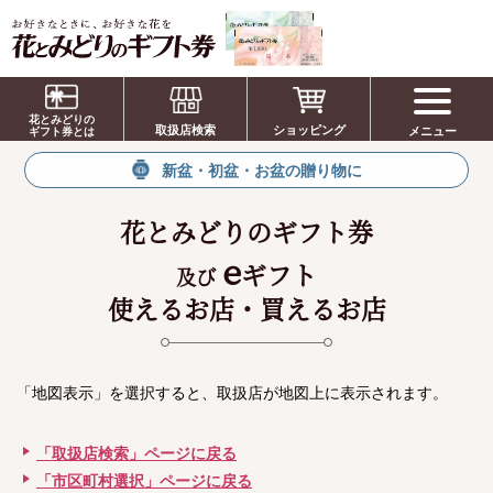
お祝い、お盆、新盆、お彼岸、喪中、お供
え、見舞い、返事、供花、線香贈答におすす
花とみどりの
取扱店検索
ショッピング
メニュー
めのギフト
ギフト券とは
新盆・初盆・お盆の贈り物に
花とみどりのギフト券
e
ギフト
及び
使えるお店・買えるお店
「地図表示」を選択すると、取扱店が地図上に表示されます。
「取扱店検索」ページに戻る
「市区町村選択」ページに戻る