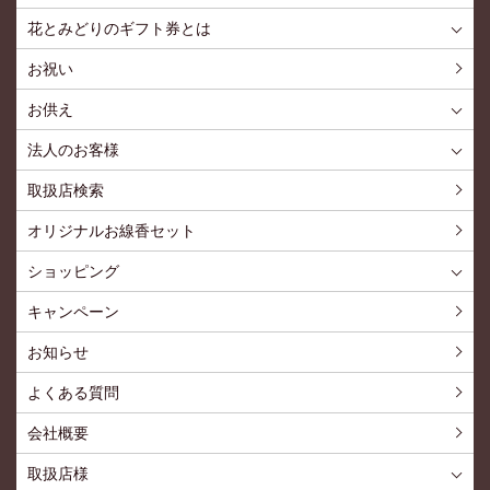
花とみどりのギフト券とは
花とみどりのギフト券とはTOP
ご利用約款
お祝い
お供え
喪中見舞いを贈る
仏事での使用事例
仏事豆知識
お客様の声
お盆に贈る
お彼岸に贈る
母の日に贈る
父の日に贈る
法人のお客様
花とみどりのギフト券とは
法人様メリット
お祝い事
仏事など
販促PRなど
花とみどりのギフト券の買えるチケットショップ
お問い合わせ
取扱店検索
オリジナルお線香セット
ショッピング
ショッピングTOP
買い物カゴ
利用案内
特定商取引法
プライバシーポリシー
よくある質問
お問い合わせ
新規会員登録
会員専用ページ
キャンペーン
お知らせ
よくある質問
会社概要
取扱店様