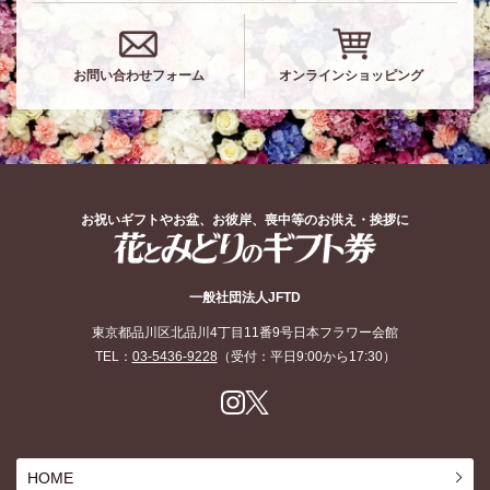
お問い合わせフォーム
オンラインショッピング
お祝いギフトやお盆、お彼岸、喪中等のお供え・挨拶に
花とみどりのギフト券
一般社団法人JFTD
東京都品川区北品川4丁目11番9号日本フラワー会館
TEL：
03-5436-9228
（受付：平日9:00から17:30）
Inst
X
agr
am
HOME