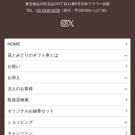
東京都品川区北品川4丁目11番9号日本フラワー会館
TEL：
03-5436-9228
（受付：平日9:00から17:30）
Inst
X
agr
am
HOME
花とみどりのギフト券とは
花とみどりのギフト券とはTOP
ご利用約款
お祝い
お供え
喪中見舞いを贈る
仏事での使用事例
仏事豆知識
お客様の声
お盆に贈る
お彼岸に贈る
母の日に贈る
父の日に贈る
法人のお客様
花とみどりのギフト券とは
法人様メリット
お祝い事
仏事など
販促PRなど
花とみどりのギフト券の買えるチケットショップ
お問い合わせ
取扱店検索
オリジナルお線香セット
ショッピング
ショッピングTOP
買い物カゴ
利用案内
特定商取引法
プライバシーポリシー
よくある質問
お問い合わせ
新規会員登録
会員専用ページ
キャンペーン