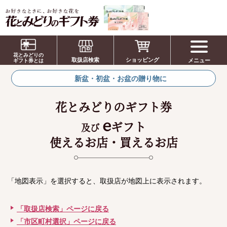
お祝い、お盆、新盆、お彼岸、喪中、お供
え、見舞い、返事、供花、線香贈答におすす
花とみどりの
取扱店検索
ショッピング
メニュー
めのギフト
ギフト券とは
新盆・初盆・お盆の贈り物に
花とみどりのギフト券
e
ギフト
及び
使えるお店・買えるお店
「地図表示」を選択すると、取扱店が地図上に表示されます。
「取扱店検索」ページに戻る
「市区町村選択」ページに戻る