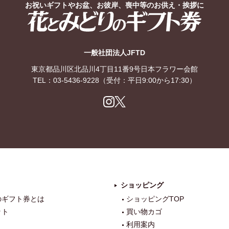
お祝いギフトやお盆、お彼岸、喪中等のお供え・挨拶に
花とみどりのギフト券
一般社団法人JFTD
東京都品川区北品川4丁目11番9号日本フラワー会館
TEL：
03-5436-9228
（受付：平日9:00から17:30）
Ins
X
tag
ra
m
ショッピング
のギフト券とは
ショッピングTOP
ット
買い物カゴ
利用案内