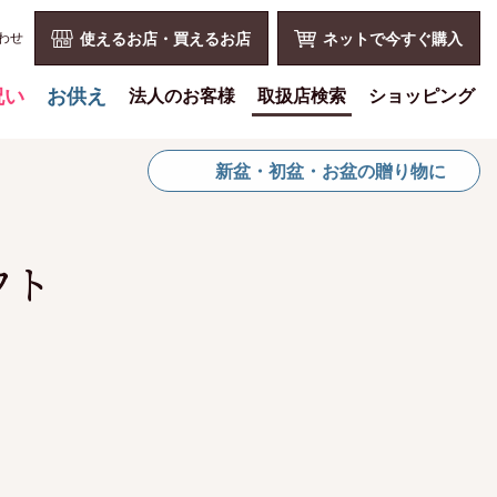
わせ
使えるお店・買えるお店
ネットで今すぐ購入
祝い
お供え
法人のお客様
取扱店検索
ショッピング
喪中見舞いを贈る
花とみどりのギフト券とは
ショッピングTOP
新盆・初盆・お盆の贈り物に
仏事での使用事例
法人様メリット
買い物カゴ
仏事豆知識
お祝い事
利用案内
お客様の声
仏事など
特定商取引法
フト
お盆に贈る
販促PRなど
プライバシーポリシー
お彼岸に贈る
花とみどりのギフト券の買える
よくある質問
チケットショップ
母の日に贈る
お問い合わせ
お問い合わせ
父の日に贈る
新規会員登録
会員専用ページ