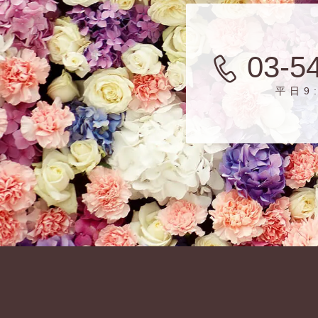
03-5
平日9: