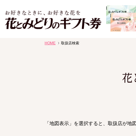
お祝い、お盆、新盆、お彼岸、喪中、お供え、見舞い、返事
HOME
取扱店検索
花、線香贈答におすすめのギフト
花
「地図表示」を選択すると、取扱店が地