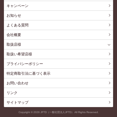
ショッピングTOP
買い物カゴ
利用案内
特定商取引法
プライバシーポリシー
よくある質問
お問い合わせ
新規会員登録
会員専用ページ
キャンペーン
お知らせ
よくある質問
会社概要
取扱店様
取扱店様
お問い合わせ
取扱い希望店様
プライバシーポリシー
特定商取引法に基づく表示
お問い合わせ
リンク
サイトマップ
Copyright ©
2026
JFTD（一般社団法人JFTD） All Rights Reserved.