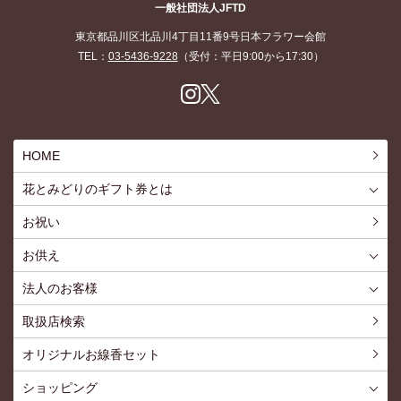
一般社団法人JFTD
東京都品川区北品川4丁目11番9号日本フラワー会館
TEL：
03-5436-9228
（受付：平日9:00から17:30）
Inst
X
agr
am
HOME
花とみどりのギフト券とは
花とみどりのギフト券とはTOP
ご利用約款
お祝い
お供え
喪中見舞いを贈る
仏事での使用事例
仏事豆知識
お客様の声
お盆に贈る
お彼岸に贈る
母の日に贈る
父の日に贈る
法人のお客様
花とみどりのギフト券とは
法人様メリット
お祝い事
仏事など
販促PRなど
花とみどりのギフト券の買えるチケットショップ
お問い合わせ
取扱店検索
オリジナルお線香セット
ショッピング