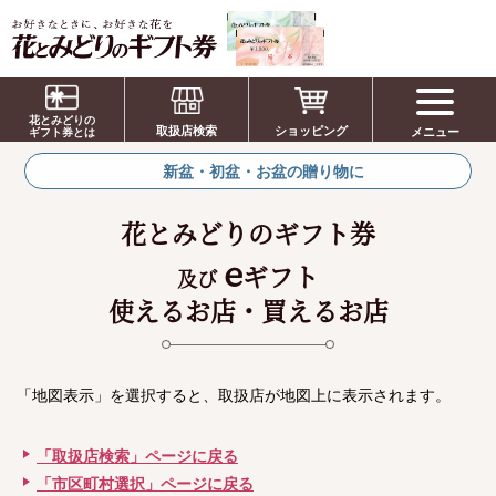
お祝い、お盆、新盆、お彼岸、喪中、お供
え、見舞い、返事、供花、線香贈答におすす
花とみどりの
取扱店検索
ショッピング
メニュー
めのギフト
ギフト券とは
新盆・初盆・お盆の贈り物に
花とみどりのギフト券
e
ギフト
及び
使えるお店・買えるお店
「地図表示」を選択すると、取扱店が地図上に表示されます。
「取扱店検索」ページに戻る
「市区町村選択」ページに戻る