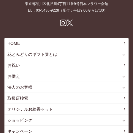
東京都品川区北品川4丁目11番9号日本フラワー会館
TEL：
03-5436-9228
（受付：平日9:00から17:30）
Inst
X
agr
am
HOME
花とみどりのギフト券とは
花とみどりのギフト券とはTOP
ご利用約款
お祝い
お供え
喪中見舞いを贈る
仏事での使用事例
仏事豆知識
お客様の声
お盆に贈る
お彼岸に贈る
母の日に贈る
父の日に贈る
法人のお客様
花とみどりのギフト券とは
法人様メリット
お祝い事
仏事など
販促PRなど
花とみどりのギフト券の買えるチケットショップ
お問い合わせ
取扱店検索
オリジナルお線香セット
ショッピング
ショッピングTOP
買い物カゴ
利用案内
特定商取引法
プライバシーポリシー
よくある質問
お問い合わせ
新規会員登録
会員専用ページ
キャンペーン