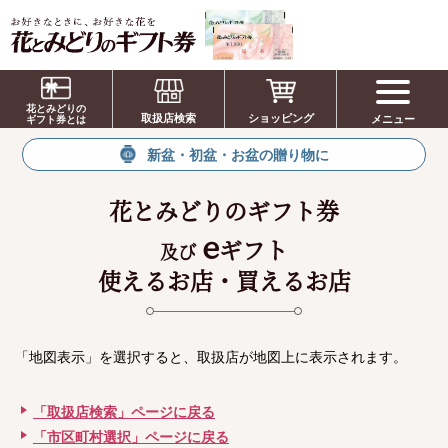
お祝い、お盆、新盆、お彼岸、喪中、お供
え、見舞い、返事、供花、線香贈答におすす
花とみどりの
取扱店検索
ショッピング
メニュー
めのギフト
ギフト券とは
新盆・初盆・お盆の贈り物に
花とみどりのギフト券
e
ギフト
及び
使えるお店・買えるお店
「地図表示」を選択すると、取扱店が地図上に表示されます。
「取扱店検索」ページに戻る
「市区町村選択」ページに戻る