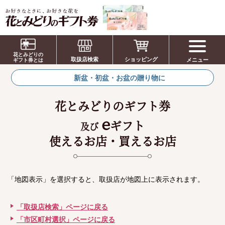
お祝い、お盆、新盆、お彼岸、喪中、お供
え、見舞い、返事、供花、線香贈答におすす
花とみどりの
取扱店検索
ショッピング
メニュー
めのギフト
ギフト券とは
新盆・初盆・お盆の贈り物に
花とみどりのギフト券
e
ギフト
及び
使えるお店・買えるお店
「地図表示」を選択すると、取扱店が地図上に表示されます。
「取扱店検索」ページに戻る
「市区町村選択」ページに戻る