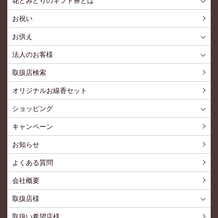
花とみどりのギフト券とは
花とみどりのギフト券とはTOP
ご利用約款
お祝い
お供え
喪中見舞いを贈る
仏事での使用事例
仏事豆知識
お客様の声
お盆に贈る
お彼岸に贈る
母の日に贈る
父の日に贈る
法人のお客様
花とみどりのギフト券とは
法人様メリット
お祝い事
仏事など
販促PRなど
花とみどりのギフト券の買えるチケットショップ
お問い合わせ
取扱店検索
オリジナルお線香セット
ショッピング
ショッピングTOP
買い物カゴ
利用案内
特定商取引法
プライバシーポリシー
よくある質問
お問い合わせ
新規会員登録
会員専用ページ
キャンペーン
お知らせ
よくある質問
会社概要
取扱店様
取扱店様
お問い合わせ
取扱い希望店様