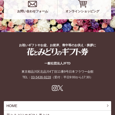
お問い合わせフォーム
オンラインショッピング
お祝いギフトやお盆、お彼岸、喪中等のお供え・挨拶に
花とみどりのギフト券
一般社団法人JFTD
東京都品川区北品川4丁目11番9号日本フラワー会館
TEL：
03-5436-9228
（受付：平日9:00から17:30）
Inst
X
agr
am
HOME