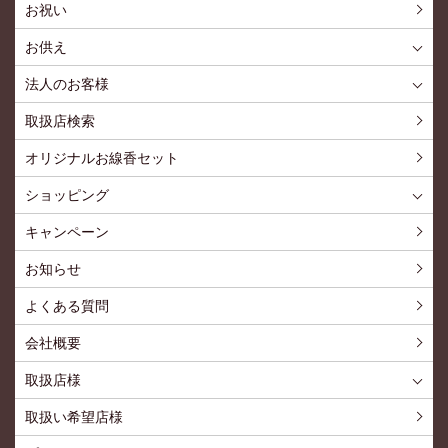
お祝い
お供え
喪中見舞いを贈る
仏事での使用事例
仏事豆知識
お客様の声
お盆に贈る
お彼岸に贈る
母の日に贈る
父の日に贈る
法人のお客様
花とみどりのギフト券とは
法人様メリット
お祝い事
仏事など
販促PRなど
花とみどりのギフト券の買えるチケットショップ
お問い合わせ
取扱店検索
オリジナルお線香セット
ショッピング
ショッピングTOP
買い物カゴ
利用案内
特定商取引法
プライバシーポリシー
よくある質問
お問い合わせ
新規会員登録
会員専用ページ
キャンペーン
お知らせ
よくある質問
会社概要
取扱店様
取扱店様
お問い合わせ
取扱い希望店様