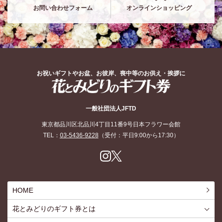
お問い合わせフォーム
オンラインショッピング
お祝いギフトやお盆、お彼岸、喪中等のお供え・挨拶に
花とみどりのギフト券
一般社団法人JFTD
東京都品川区北品川4丁目11番9号日本フラワー会館
TEL：
03-5436-9228
（受付：平日9:00から17:30）
Inst
X
agr
am
HOME
花とみどりのギフト券とは
花とみどりのギフト券とはTOP
ご利用約款