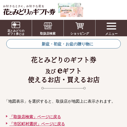
お祝い、お盆、新盆、お彼岸、喪中、お供
え、見舞い、返事、供花、線香贈答におすす
花とみどりの
取扱店検索
ショッピング
メニュー
めのギフト
ギフト券とは
新盆・初盆・お盆の贈り物に
花とみどりのギフト券
e
ギフト
及び
使えるお店・買えるお店
「地図表示」を選択すると、取扱店が地図上に表示されます。
「取扱店検索」ページに戻る
「市区町村選択」ページに戻る