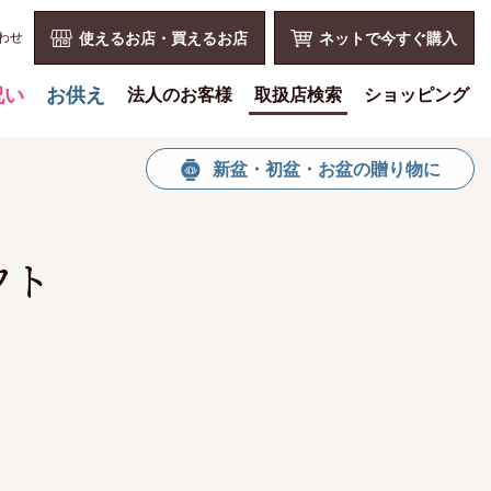
わせ
使えるお店・買えるお店
ネットで今すぐ購入
祝い
お供え
法人のお客様
取扱店検索
ショッピング
喪中見舞いを贈る
花とみどりのギフト券とは
ショッピングTOP
新盆・初盆・お盆の贈り物に
仏事での使用事例
法人様メリット
買い物カゴ
仏事豆知識
お祝い事
利用案内
お客様の声
仏事など
特定商取引法
フト
お盆に贈る
販促PRなど
プライバシーポリシー
お彼岸に贈る
花とみどりのギフト券の買える
よくある質問
チケットショップ
母の日に贈る
お問い合わせ
お問い合わせ
父の日に贈る
新規会員登録
会員専用ページ