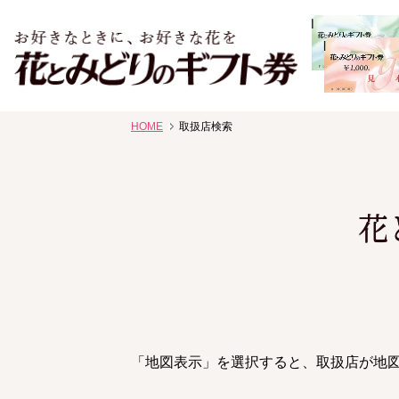
お祝い、お盆、新盆、お彼岸、喪中、お供え、見舞い、返事
HOME
取扱店検索
花、線香贈答におすすめのギフト
花
「地図表示」を選択すると、取扱店が地