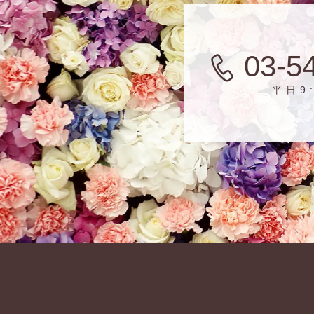
03-5
平日9: