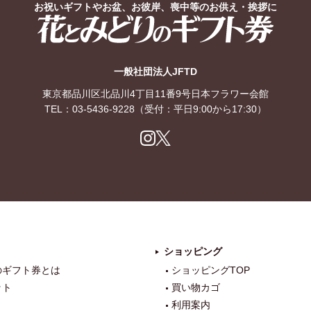
お祝いギフトやお盆、お彼岸、喪中等のお供え・挨拶に
花とみどりのギフト券
一般社団法人JFTD
東京都品川区北品川4丁目11番9号日本フラワー会館
TEL：
03-5436-9228
（受付：平日9:00から17:30）
Ins
X
tag
ra
m
ショッピング
のギフト券とは
ショッピングTOP
ット
買い物カゴ
利用案内