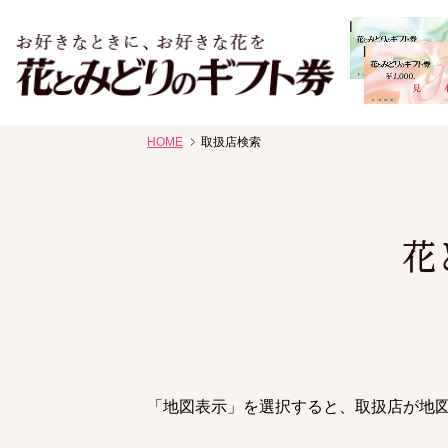
お祝い、お盆、新盆、お彼岸、喪中、お供え、見舞い、返事
HOME
取扱店検索
花、線香贈答におすすめのギフト
花
「地図表示」を選択すると、取扱店が地