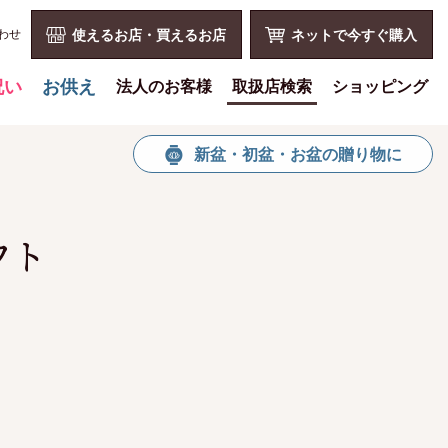
わせ
使えるお店・買えるお店
ネットで今すぐ購入
祝い
お供え
法人のお客様
取扱店検索
ショッピング
喪中見舞いを贈る
花とみどりのギフト券とは
ショッピングTOP
新盆・初盆・お盆の贈り物に
仏事での使用事例
法人様メリット
買い物カゴ
仏事豆知識
お祝い事
利用案内
お客様の声
仏事など
特定商取引法
フト
お盆に贈る
販促PRなど
プライバシーポリシー
お彼岸に贈る
花とみどりのギフト券の買える
よくある質問
チケットショップ
母の日に贈る
お問い合わせ
お問い合わせ
父の日に贈る
新規会員登録
会員専用ページ