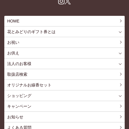
Inst
X
agr
am
HOME
花とみどりのギフト券とは
花とみどりのギフト券とはTOP
ご利用約款
お祝い
お供え
喪中見舞いを贈る
仏事での使用事例
仏事豆知識
お客様の声
お盆に贈る
お彼岸に贈る
母の日に贈る
父の日に贈る
法人のお客様
花とみどりのギフト券とは
法人様メリット
お祝い事
仏事など
販促PRなど
花とみどりのギフト券の買えるチケットショップ
お問い合わせ
取扱店検索
オリジナルお線香セット
ショッピング
ショッピングTOP
買い物カゴ
利用案内
特定商取引法
プライバシーポリシー
よくある質問
お問い合わせ
新規会員登録
会員専用ページ
キャンペーン
お知らせ
よくある質問