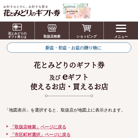
お祝い、お盆、新盆、お彼岸、喪中、お供
え、見舞い、返事、供花、線香贈答におすす
花とみどりの
取扱店検索
ショッピング
メニュー
めのギフト
ギフト券とは
新盆・初盆・お盆の贈り物に
花とみどりのギフト券
e
ギフト
及び
使えるお店・買えるお店
「地図表示」を選択すると、取扱店が地図上に表示されます。
「取扱店検索」ページに戻る
「市区町村選択」ページに戻る