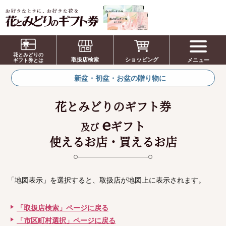
お祝い、お盆、新盆、お彼岸、喪中、お供
え、見舞い、返事、供花、線香贈答におすす
花とみどりの
取扱店検索
ショッピング
メニュー
めのギフト
ギフト券とは
新盆・初盆・お盆の贈り物に
花とみどりのギフト券
e
ギフト
及び
使えるお店・買えるお店
「地図表示」を選択すると、取扱店が地図上に表示されます。
「取扱店検索」ページに戻る
「市区町村選択」ページに戻る