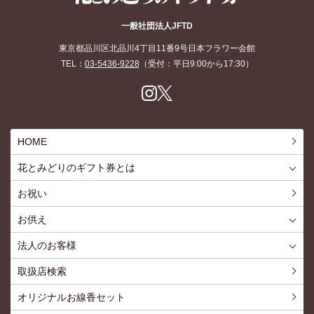
花とみどりのギフト券
一般社団法人JFTD
東京都品川区北品川4丁目11番9号日本フラワー会館
TEL：
03-5436-9228
（受付：平日9:00から17:30）
Inst
X
agr
am
HOME
花とみどりのギフト券とは
花とみどりのギフト券とはTOP
ご利用約款
お祝い
お供え
喪中見舞いを贈る
仏事での使用事例
仏事豆知識
お客様の声
お盆に贈る
お彼岸に贈る
母の日に贈る
父の日に贈る
法人のお客様
花とみどりのギフト券とは
法人様メリット
お祝い事
仏事など
販促PRなど
花とみどりのギフト券の買えるチケットショップ
お問い合わせ
取扱店検索
オリジナルお線香セット