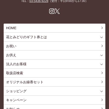
TEL：
03-5436-9228
（受付：平日9:00から17:30）
Inst
X
agr
am
HOME
花とみどりのギフト券とは
花とみどりのギフト券とはTOP
ご利用約款
お祝い
お供え
喪中見舞いを贈る
仏事での使用事例
仏事豆知識
お客様の声
お盆に贈る
お彼岸に贈る
母の日に贈る
父の日に贈る
法人のお客様
花とみどりのギフト券とは
法人様メリット
お祝い事
仏事など
販促PRなど
花とみどりのギフト券の買えるチケットショップ
お問い合わせ
取扱店検索
オリジナルお線香セット
ショッピング
ショッピングTOP
買い物カゴ
利用案内
特定商取引法
プライバシーポリシー
よくある質問
お問い合わせ
新規会員登録
会員専用ページ
キャンペーン