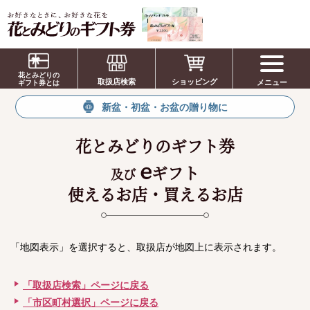
お祝い、お盆、新盆、お彼岸、喪中、お供
え、見舞い、返事、供花、線香贈答におすす
花とみどりの
取扱店検索
ショッピング
メニュー
めのギフト
ギフト券とは
新盆・初盆・お盆の贈り物に
花とみどりのギフト券
e
ギフト
及び
使えるお店・買えるお店
「地図表示」を選択すると、取扱店が地図上に表示されます。
「取扱店検索」ページに戻る
「市区町村選択」ページに戻る