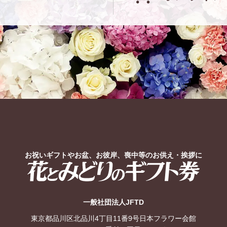
お祝いギフトやお盆、お彼岸、喪中等のお供え・挨拶に
花とみどりのギフト券
一般社団法人JFTD
東京都品川区北品川4丁目11番9号日本フラワー会館