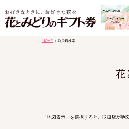
お祝い、お盆、新盆、お彼岸、喪中、お供え、見舞い、返事
HOME
取扱店検索
花、線香贈答におすすめのギフト
花
「地図表示」を選択すると、取扱店が地