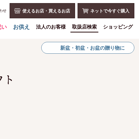
わせ
使えるお店・買えるお店
ネットで今すぐ購入
祝い
お供え
法人のお客様
取扱店検索
ショッピング
喪中見舞いを贈る
花とみどりのギフト券とは
ショッピングTOP
新盆・初盆・お盆の贈り物に
仏事での使用事例
法人様メリット
買い物カゴ
仏事豆知識
お祝い事
利用案内
お客様の声
仏事など
特定商取引法
フト
お盆に贈る
販促PRなど
プライバシーポリシー
お彼岸に贈る
花とみどりのギフト券の買える
よくある質問
チケットショップ
母の日に贈る
お問い合わせ
お問い合わせ
父の日に贈る
新規会員登録
会員専用ページ