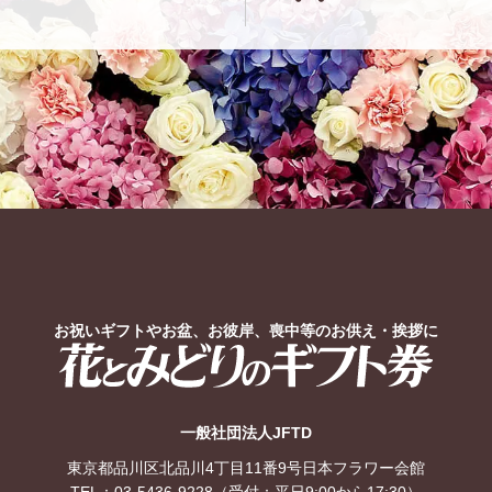
お祝いギフトやお盆、お彼岸、喪中等のお供え・挨拶に
花とみどりのギフト券
一般社団法人JFTD
東京都品川区北品川4丁目11番9号日本フラワー会館