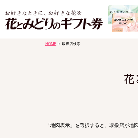
お祝い、お盆、新盆、お彼岸、喪中、お供え、見舞い、返事
HOME
取扱店検索
花、線香贈答におすすめのギフト
花
「地図表示」を選択すると、取扱店が地