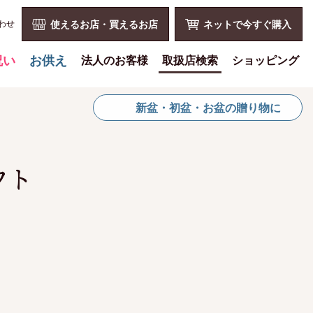
わせ
使えるお店・買えるお店
ネットで今すぐ購入
祝い
お供え
法人のお客様
取扱店検索
ショッピング
喪中見舞いを贈る
花とみどりのギフト券とは
ショッピングTOP
新盆・初盆・お盆の贈り物に
仏事での使用事例
法人様メリット
買い物カゴ
仏事豆知識
お祝い事
利用案内
お客様の声
仏事など
特定商取引法
フト
お盆に贈る
販促PRなど
プライバシーポリシー
お彼岸に贈る
花とみどりのギフト券の買える
よくある質問
チケットショップ
母の日に贈る
お問い合わせ
お問い合わせ
父の日に贈る
新規会員登録
会員専用ページ