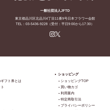
花とみどりのギフト券
一般社団法人JFTD
東京都品川区北品川4丁目11番9号日本フラワー会館
TEL：
03-5436-9228
（受付：平日9:00から17:30）
Ins
X
tag
ra
m
ショッピング
のギフト券とは
ショッピングTOP
ット
買い物カゴ
利用案内
特定商取引法
プライバシーポリシー