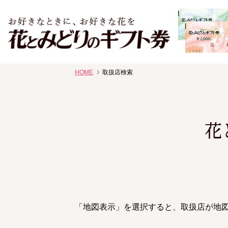
お祝い、お盆、新盆、お彼岸、喪中、お供え、見舞い、返事
HOME
取扱店検索
花、線香贈答におすすめのギフト
花
「地図表示」を選択すると、取扱店が地