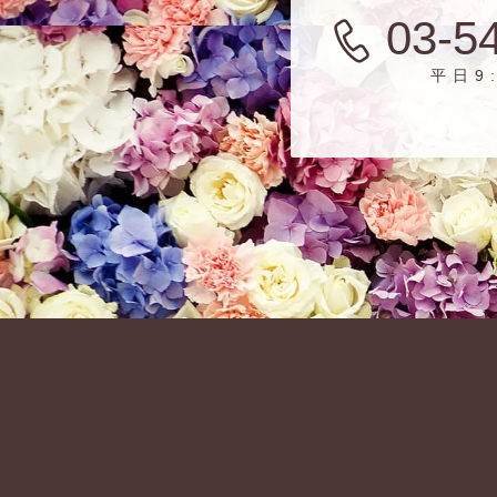
03-5
平日9: