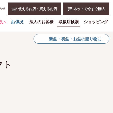
わせ
使えるお店・買えるお店
ネットで今すぐ購入
祝い
お供え
法人のお客様
取扱店検索
ショッピング
喪中見舞いを贈る
花とみどりのギフト券とは
ショッピングTOP
新盆・初盆・お盆の贈り物に
仏事での使用事例
法人様メリット
買い物カゴ
仏事豆知識
お祝い事
利用案内
お客様の声
仏事など
特定商取引法
フト
お盆に贈る
販促PRなど
プライバシーポリシー
お彼岸に贈る
花とみどりのギフト券の買える
よくある質問
チケットショップ
母の日に贈る
お問い合わせ
お問い合わせ
父の日に贈る
新規会員登録
会員専用ページ