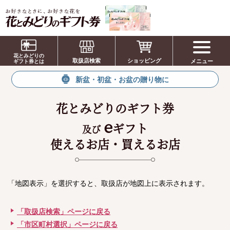
お祝い、お盆、新盆、お彼岸、喪中、お供
え、見舞い、返事、供花、線香贈答におすす
花とみどりの
取扱店検索
ショッピング
メニュー
めのギフト
ギフト券とは
新盆・初盆・お盆の贈り物に
花とみどりのギフト券
e
ギフト
及び
使えるお店・買えるお店
「地図表示」を選択すると、取扱店が地図上に表示されます。
「取扱店検索」ページに戻る
「市区町村選択」ページに戻る