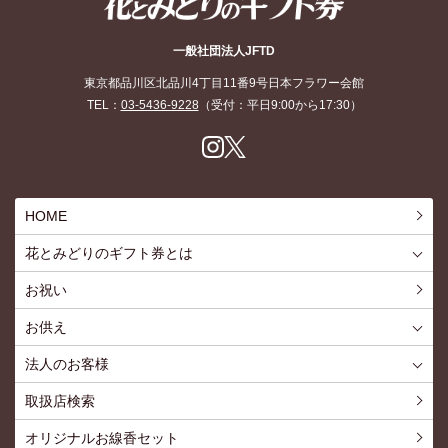
花とみどりのギフト券
一般社団法人JFTD
東京都品川区北品川4丁目11番9号日本フラワー会館
TEL：
03-5436-9228
（受付：平日9:00から17:30）
Inst
X
agr
am
HOME
花とみどりのギフト券とは
花とみどりのギフト券とはTOP
ご利用約款
お祝い
お供え
喪中見舞いを贈る
仏事での使用事例
仏事豆知識
お客様の声
お盆に贈る
お彼岸に贈る
母の日に贈る
父の日に贈る
法人のお客様
花とみどりのギフト券とは
法人様メリット
お祝い事
仏事など
販促PRなど
花とみどりのギフト券の買えるチケットショップ
お問い合わせ
取扱店検索
オリジナルお線香セット