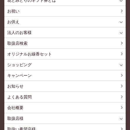
花とみどりのギフト券とは
花とみどりのギフト券とはTOP
ご利用約款
お祝い
お供え
喪中見舞いを贈る
仏事での使用事例
仏事豆知識
お客様の声
お盆に贈る
お彼岸に贈る
母の日に贈る
父の日に贈る
法人のお客様
花とみどりのギフト券とは
法人様メリット
お祝い事
仏事など
販促PRなど
花とみどりのギフト券の買えるチケットショップ
お問い合わせ
取扱店検索
オリジナルお線香セット
ショッピング
ショッピングTOP
買い物カゴ
利用案内
特定商取引法
プライバシーポリシー
よくある質問
お問い合わせ
新規会員登録
会員専用ページ
キャンペーン
お知らせ
よくある質問
会社概要
取扱店様
取扱店様
お問い合わせ
取扱い希望店様