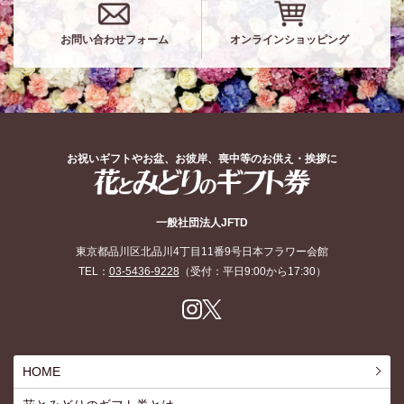
お問い合わせフォーム
オンラインショッピング
お祝いギフトやお盆、お彼岸、喪中等のお供え・挨拶に
花とみどりのギフト券
一般社団法人JFTD
東京都品川区北品川4丁目11番9号日本フラワー会館
TEL：
03-5436-9228
（受付：平日9:00から17:30）
Inst
X
agr
am
HOME