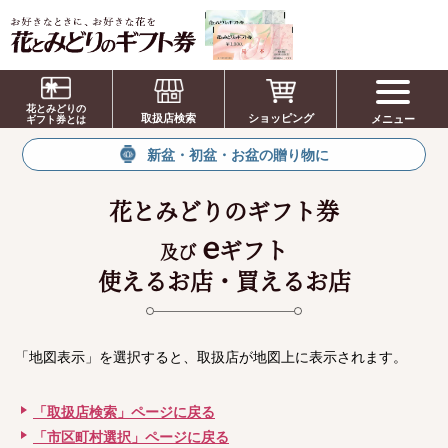
お祝い、お盆、新盆、お彼岸、喪中、お供
え、見舞い、返事、供花、線香贈答におすす
花とみどりの
取扱店検索
ショッピング
メニュー
めのギフト
ギフト券とは
新盆・初盆・お盆の贈り物に
花とみどりのギフト券
e
ギフト
及び
使えるお店・買えるお店
「地図表示」を選択すると、取扱店が地図上に表示されます。
「取扱店検索」ページに戻る
「市区町村選択」ページに戻る