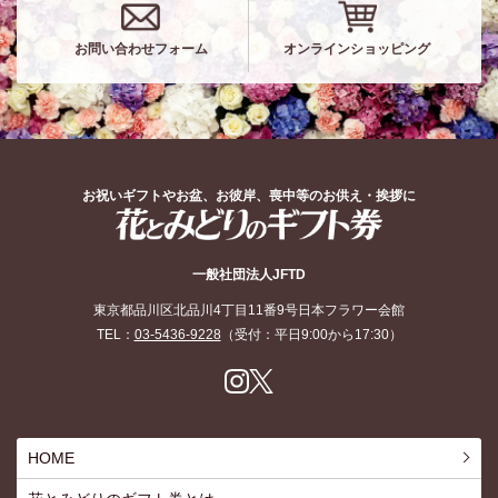
お問い合わせフォーム
オンラインショッピング
お祝いギフトやお盆、お彼岸、喪中等のお供え・挨拶に
花とみどりのギフト券
一般社団法人JFTD
東京都品川区北品川4丁目11番9号日本フラワー会館
TEL：
03-5436-9228
（受付：平日9:00から17:30）
Inst
X
agr
am
HOME