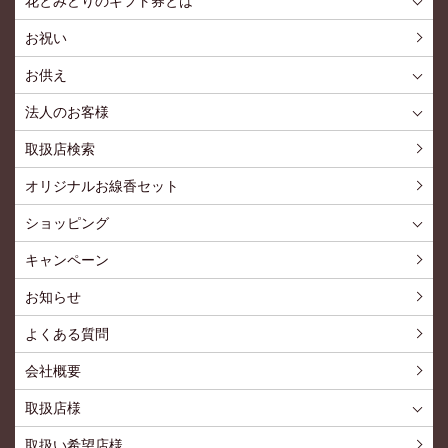
花とみどりのギフト券とは
花とみどりのギフト券とはTOP
ご利用約款
お祝い
お供え
喪中見舞いを贈る
仏事での使用事例
仏事豆知識
お客様の声
お盆に贈る
お彼岸に贈る
母の日に贈る
父の日に贈る
法人のお客様
花とみどりのギフト券とは
法人様メリット
お祝い事
仏事など
販促PRなど
花とみどりのギフト券の買えるチケットショップ
お問い合わせ
取扱店検索
オリジナルお線香セット
ショッピング
ショッピングTOP
買い物カゴ
利用案内
特定商取引法
プライバシーポリシー
よくある質問
お問い合わせ
新規会員登録
会員専用ページ
キャンペーン
お知らせ
よくある質問
会社概要
取扱店様
取扱店様
お問い合わせ
取扱い希望店様