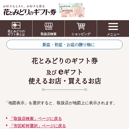
お祝い、お盆、新盆、お彼岸、喪中、お供
え、見舞い、返事、供花、線香贈答におすす
花とみどりの
取扱店検索
ショッピング
メニュー
めのギフト
ギフト券とは
新盆・初盆・お盆の贈り物に
花とみどりのギフト券
e
ギフト
及び
使えるお店・買えるお店
「地図表示」を選択すると、取扱店が地図上に表示されます。
「取扱店検索」ページに戻る
「市区町村選択」ページに戻る