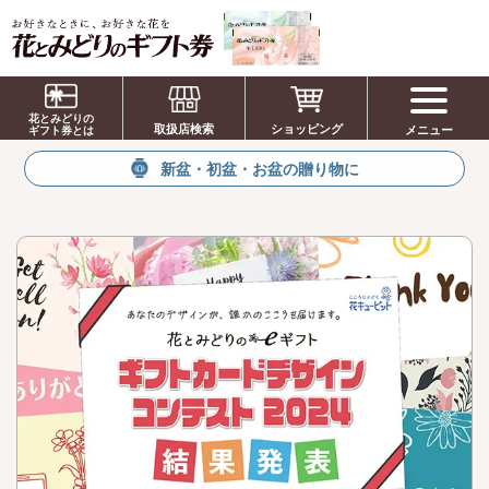
お祝い、お盆、新盆、お彼岸、喪中、お供
え、見舞い、返事、供花、線香贈答におすす
花とみどりの
取扱店検索
ショッピング
メニュー
めのギフト
ギフト券とは
新盆・初盆・お盆の贈り物に