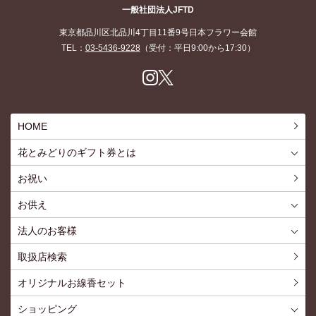
一般社団法人JFTD
東京都品川区北品川4丁目11番9号日本フラワー会館
TEL：
03-5436-9228
（受付：平日9:00から17:30）
Inst
X
agr
am
HOME
花とみどりのギフト券とは
花とみどりのギフト券とはTOP
ご利用約款
お祝い
お供え
喪中見舞いを贈る
仏事での使用事例
仏事豆知識
お客様の声
お盆に贈る
お彼岸に贈る
母の日に贈る
父の日に贈る
法人のお客様
花とみどりのギフト券とは
法人様メリット
お祝い事
仏事など
販促PRなど
花とみどりのギフト券の買えるチケットショップ
お問い合わせ
取扱店検索
オリジナルお線香セット
ショッピング