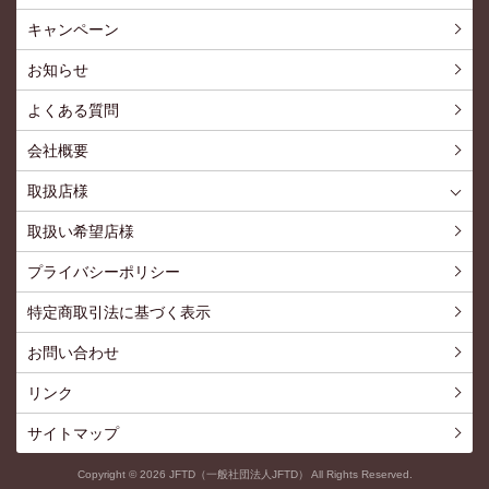
ショッピングTOP
買い物カゴ
利用案内
特定商取引法
プライバシーポリシー
よくある質問
お問い合わせ
新規会員登録
会員専用ページ
キャンペーン
お知らせ
よくある質問
会社概要
取扱店様
取扱店様
お問い合わせ
取扱い希望店様
プライバシーポリシー
特定商取引法に基づく表示
お問い合わせ
リンク
サイトマップ
Copyright ©
2026
JFTD（一般社団法人JFTD） All Rights Reserved.