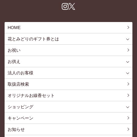
Inst
X
agr
am
HOME
花とみどりのギフト券とは
花とみどりのギフト券とはTOP
ご利用約款
お祝い
お供え
喪中見舞いを贈る
仏事での使用事例
仏事豆知識
お客様の声
お盆に贈る
お彼岸に贈る
母の日に贈る
父の日に贈る
法人のお客様
花とみどりのギフト券とは
法人様メリット
お祝い事
仏事など
販促PRなど
花とみどりのギフト券の買えるチケットショップ
お問い合わせ
取扱店検索
オリジナルお線香セット
ショッピング
ショッピングTOP
買い物カゴ
利用案内
特定商取引法
プライバシーポリシー
よくある質問
お問い合わせ
新規会員登録
会員専用ページ
キャンペーン
お知らせ