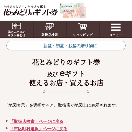
お祝い、お盆、新盆、お彼岸、喪中、お供
え、見舞い、返事、供花、線香贈答におすす
花とみどりの
取扱店検索
ショッピング
メニュー
めのギフト
ギフト券とは
新盆・初盆・お盆の贈り物に
花とみどりのギフト券
e
ギフト
及び
使えるお店・買えるお店
「地図表示」を選択すると、取扱店が地図上に表示されます。
「取扱店検索」ページに戻る
「市区町村選択」ページに戻る