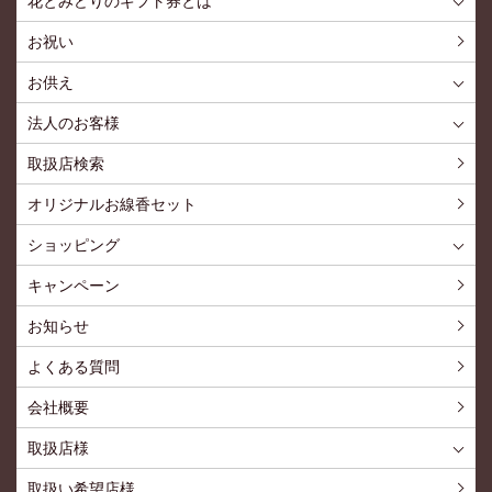
花とみどりのギフト券とは
花とみどりのギフト券とはTOP
ご利用約款
お祝い
お供え
喪中見舞いを贈る
仏事での使用事例
仏事豆知識
お客様の声
お盆に贈る
お彼岸に贈る
母の日に贈る
父の日に贈る
法人のお客様
花とみどりのギフト券とは
法人様メリット
お祝い事
仏事など
販促PRなど
花とみどりのギフト券の買えるチケットショップ
お問い合わせ
取扱店検索
オリジナルお線香セット
ショッピング
ショッピングTOP
買い物カゴ
利用案内
特定商取引法
プライバシーポリシー
よくある質問
お問い合わせ
新規会員登録
会員専用ページ
キャンペーン
お知らせ
よくある質問
会社概要
取扱店様
取扱店様
お問い合わせ
取扱い希望店様