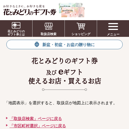
お祝い、お盆、新盆、お彼岸、喪中、お供
え、見舞い、返事、供花、線香贈答におすす
花とみどりの
取扱店検索
ショッピング
メニュー
めのギフト
ギフト券とは
新盆・初盆・お盆の贈り物に
花とみどりのギフト券
e
ギフト
及び
使えるお店・買えるお店
「地図表示」を選択すると、取扱店が地図上に表示されます。
「取扱店検索」ページに戻る
「市区町村選択」ページに戻る