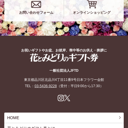
お問い合わせフォーム
オンラインショッピング
お祝いギフトやお盆、お彼岸、喪中等のお供え・挨拶に
花とみどりのギフト券
一般社団法人JFTD
東京都品川区北品川4丁目11番9号日本フラワー会館
TEL：
03-5436-9228
（受付：平日9:00から17:30）
Inst
X
agr
am
HOME