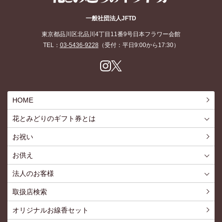
花とみどりのギフト券
一般社団法人JFTD
東京都品川区北品川4丁目11番9号日本フラワー会館
TEL：
03-5436-9228
（受付：平日9:00から17:30）
Inst
X
agr
am
HOME
花とみどりのギフト券とは
花とみどりのギフト券とはTOP
ご利用約款
お祝い
お供え
喪中見舞いを贈る
仏事での使用事例
仏事豆知識
お客様の声
お盆に贈る
お彼岸に贈る
母の日に贈る
父の日に贈る
法人のお客様
花とみどりのギフト券とは
法人様メリット
お祝い事
仏事など
販促PRなど
花とみどりのギフト券の買えるチケットショップ
お問い合わせ
取扱店検索
オリジナルお線香セット