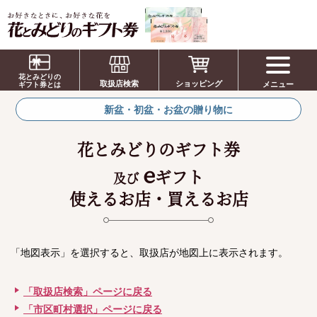
お祝い、お盆、新盆、お彼岸、喪中、お供
え、見舞い、返事、供花、線香贈答におすす
花とみどりの
取扱店検索
ショッピング
メニュー
めのギフト
ギフト券とは
新盆・初盆・お盆の贈り物に
花とみどりのギフト券
e
ギフト
及び
使えるお店・買えるお店
「地図表示」を選択すると、取扱店が地図上に表示されます。
「取扱店検索」ページに戻る
「市区町村選択」ページに戻る