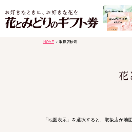
お祝い、お盆、新盆、お彼岸、喪中、お供え、見舞い、返事
HOME
取扱店検索
花、線香贈答におすすめのギフト
花
「地図表示」を選択すると、取扱店が地