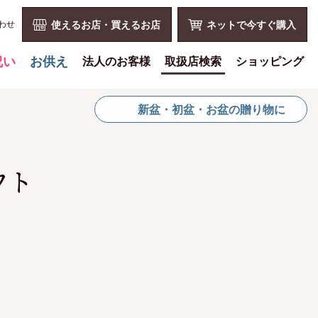
わせ
使えるお店・買えるお店
ネットで今すぐ購入
祝い
お供え
法人のお客様
取扱店検索
ショッピング
喪中見舞いを贈る
花とみどりのギフト券とは
ショッピングTOP
新盆・初盆・お盆の贈り物に
仏事での使用事例
法人様メリット
買い物カゴ
仏事豆知識
お祝い事
利用案内
お客様の声
仏事など
特定商取引法
フト
お盆に贈る
販促PRなど
プライバシーポリシー
お彼岸に贈る
花とみどりのギフト券の買える
よくある質問
チケットショップ
母の日に贈る
お問い合わせ
お問い合わせ
父の日に贈る
新規会員登録
会員専用ページ