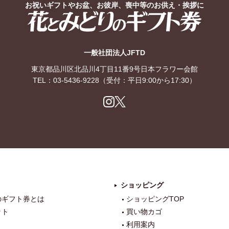
お祝いギフトやお盆、お彼岸、喪中等のお供え・挨拶に
花とみどりのギフト券
一般社団法人JFTD
東京都品川区北品川4丁目11番9号日本フラワー会館
TEL：
03-5436-9228
（受付：平日9:00から17:30）
Ins
X
tag
ra
m
ショッピング
のギフト券とは
ショッピングTOP
ット
買い物カゴ
利用案内