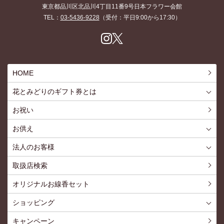
東京都品川区北品川4丁目11番9号日本フラワー会館
TEL：
03-5436-9228
（受付：平日9:00から17:30）
Inst
X
agr
am
HOME
花とみどりのギフト券とは
花とみどりのギフト券とはTOP
ご利用約款
お祝い
お供え
喪中見舞いを贈る
仏事での使用事例
仏事豆知識
お客様の声
お盆に贈る
お彼岸に贈る
母の日に贈る
父の日に贈る
法人のお客様
花とみどりのギフト券とは
法人様メリット
お祝い事
仏事など
販促PRなど
花とみどりのギフト券の買えるチケットショップ
お問い合わせ
取扱店検索
オリジナルお線香セット
ショッピング
ショッピングTOP
買い物カゴ
利用案内
特定商取引法
プライバシーポリシー
よくある質問
お問い合わせ
新規会員登録
会員専用ページ
キャンペーン