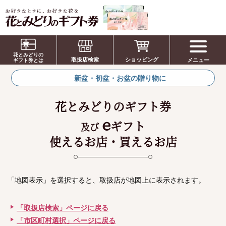
お祝い、お盆、新盆、お彼岸、喪中、お供
え、見舞い、返事、供花、線香贈答におすす
花とみどりの
取扱店検索
ショッピング
メニュー
めのギフト
ギフト券とは
新盆・初盆・お盆の贈り物に
花とみどりのギフト券
e
ギフト
及び
使えるお店・買えるお店
「地図表示」を選択すると、取扱店が地図上に表示されます。
「取扱店検索」ページに戻る
「市区町村選択」ページに戻る